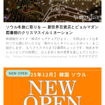
2025/12/8
ソウル冬旅に彩りを — 新世界百貨店とピョルマダン
図書館のクリスマスイルミネーション
韓国旅行ガイド「韓活チョアチョアびより」、今回はホットな冬
のソウル旅にぴったりな「夜のイルミネーションスポット」をご
紹介します。 もうクリスマスまで2週間ちょっとです。街歩きや
ショッピングの合間に、心ときめく光の世界を楽しんでください
ね。 https://otokorea.com/xmasmarket_lotte/ 新世界百貨店
（本店）で体験する大迫力プロジェクション ソウル中心部、中
区忠武路一街にある「新世界百貨店 本店」。こちらでは大きな
スクリーンに映し出される、まるで映像が飛び出してくるような
NEW OPEN
迫力の ...