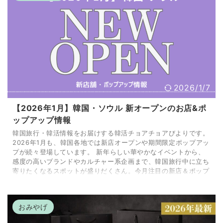
2026/1/7
【2026年1月】韓国・ソウル 新オープンのお店&ポ
ップアップ情報
韓国旅行・韓活情報をお届けする韓活チョアチョアびよりです。
2026年1月も、韓国各地では新店オープンや期間限定ポップアッ
プが続々登場しています。 新年らしい華やかなイベントから、
感度の高いブランドやカルチャー系企画まで、韓国旅行中に立ち
寄りたくなるスポットが盛りだくさん。今月注目の新店＆ポップ
アップ情報をまとめたので、次の韓国旅行や現地での予定づくり
の参考にしてみてくださいね。 TBH × Hello Kitty「TBH
DEPARTMENT STORE」ポップアップ（聖水）【〜
おみやげ
2026/01/04】 ...