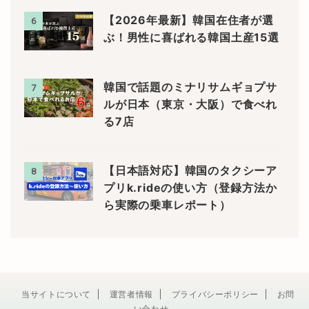
【2026年最新】韓国在住者が選
6
ぶ！男性に喜ばれる韓国土産15選
韓国で話題のミナリサムギョプサ
7
ルが日本（東京・大阪）で食べれ
る7店
【日本語対応】韓国のタクシーア
8
プリk.rideの使い方（登録方法か
ら実際の乗車レポート）
当サイトについて
運営者情報
プライバシーポリシー
お問
い合わせ