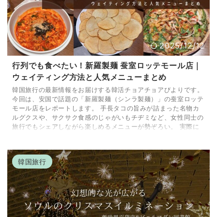
2025/12/12
行列でも食べたい！新羅製麺 蚕室ロッテモール店｜
ウェイティング方法と人気メニューまとめ
韓国旅行の最新情報をお届けする韓活チョアチョアびよりです。
今回は、安国で話題の「新羅製麺（シンラ製麺）」の蚕室ロッテ
モール店をレポートします。 手長タコの旨みが詰まった名物カ
ルグクスや、サクサク食感のじゃがいもチヂミなど、女性同士の
旅行でもシェアしながら楽しめるメニューが勢ぞろい。 実際に
訪れて感じた魅力や、ウェイティングの流れも詳しくご紹介しま
す。 ▶︎韓国のお店レポートまとめ 新羅製麺ってどんなお店？行
列でも食べたい人気カルグクス店 安国で人気を集める「新羅製
韓国旅行
麺」は、手長タコを使ったピ ...