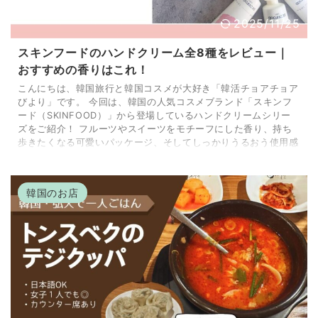
2025/11/25
スキンフードのハンドクリーム全8種をレビュー｜
おすすめの香りはこれ！
こんにちは、韓国旅行と韓国コスメが大好き「韓活チョアチョア
びより」です。 今回は、韓国の人気コスメブランド「スキンフ
ード（SKINFOOD）」から登場しているハンドクリームシリー
ズをご紹介！ フルーツやスイーツをモチーフにした香り、持ち
歩きたくなる可愛いパッケージ、そしてしっかりうるおう使用感
で、韓国でも日本でもリピーター続出中の大人気アイテムです！
今回は、スキンフードのハンドクリームを全8種類レビュー付き
で徹底紹介！ 実際に使ってみたリアルな感想をもとに、お気に
韓国のお店
入りの香り選びの参考になる内容をお届けし ...