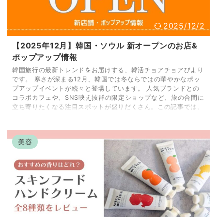
2025/12/2
【2025年12月】韓国・ソウル 新オープンのお店&
ポップアップ情報
韓国旅行の最新トレンドをお届けする、韓活チョアチョアびより
です。 寒さが深まる12月、韓国では冬ならではの華やかなポッ
プアップイベントが続々と登場しています。 人気ブランドとの
コラボカフェや、SNS映え抜群の限定ショップなど、旅の合間に
立ち寄りたくなる注目スポットが盛りだくさん。この記事では、
韓国旅行中にぜひチェックしたい、最新のポップアップ情報を厳
選してご紹介します！ オリーブヤング×POPMARTポップアップ
＠ソンス【12/1〜12/31】 韓国コスメの人気チェーン「オリーブ
美容
ヤング（올리브영）」と、ト ...