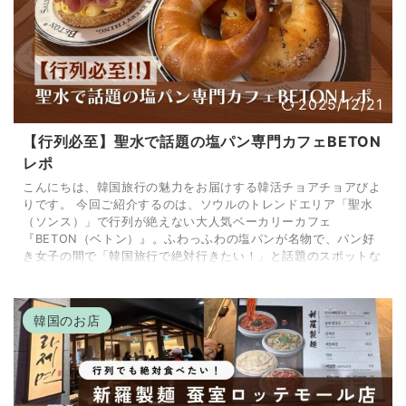
2025/12/21
【行列必至】聖水で話題の塩パン専門カフェBETON
レポ
こんにちは、韓国旅行の魅力をお届けする韓活チョアチョアびよ
りです。 今回ご紹介するのは、ソウルのトレンドエリア「聖水
（ソンス）」で行列が絶えない大人気ベーカリーカフェ
『BETON（ベトン）』。ふわっふわの塩パンが名物で、パン好
き女子の間で「韓国旅行で絶対行きたい！」と話題のスポットな
んです。実際に訪れてみたリアルレポをお届けします♪ 聖水（ソ
ンス）の大人気パン屋「BETON」とは？ 聖水洞にある
『BETON』は、塩パン専門のベーカリーカフェ。ふわっと軽い
韓国のお店
口当たりとバターの豊かな香りが特徴で、いくつでも食べ ...