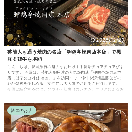
2025/12/20
芸能人も通う焼肉の名店「狎鴎亭焼肉店本店」で黒
豚＆韓牛を堪能
こんにちは、韓国旅行の魅力をお届けする韓活チョアチョアびよ
りです。 今回は、芸能人御用達の人気焼肉店「狎鴎亭焼肉店本
店（압구정고기집 본점）」を訪問！で、韓牛や済州黒豚などの
絶品焼肉を楽しめる、女性にも大人気のお店をご紹介します。
今回ご紹介するのは、ソウル・江南（カンナム）エリアにあるお
しゃれな街「狎鴎亭（アックジョン）」にある焼肉の名店「狎鴎
亭焼肉店本店（압구정고기집 본점／読み：アックジョンコギチ
プ」 済州島産の黒豚や上質な韓牛を味わえることに加え、芸能
韓国のお店
人も通うことで知られています。 観光ついでに立 ...