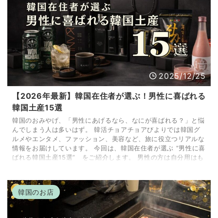
2025/12/25
【2026年最新】韓国在住者が選ぶ！男性に喜ばれる
韓国土産15選
韓国のおみやげ、「男性にあげるなら、なにが喜ばれる？」と悩
んでしまう人は多いはず。 韓活チョアチョアびよりでは韓国グ
ルメやエンタメ、ファッション、美容など、旅に役立つリアルな
情報をお届けしています。 今回は、韓国在住者が選ぶ “男性に喜
ばれる韓国土産15選” をご紹介します。 男性の方は自分用はも
ちろん、女性から家族・彼氏・友達・職場の男性へ、ちょっと渡
せるお土産を定番の食べ物から、気の利いた雑貨や実用アイテム
まで幅広くまとめてみました！ 2026年版は激辛ラーメンや限定
韓国のお店
ハイボール、コーヒーなども追加して ...