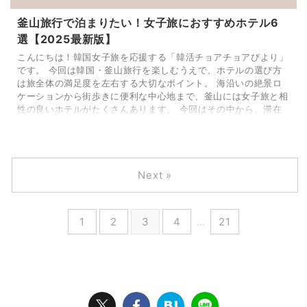
釜山旅行で泊まりたい！女子旅におすすめホテル6
選【2025最新版】
こんにちは！韓国女子旅を応援する「韓活チョアチョアびより」
です。 今回は韓国・釜山旅行を楽しむうえで、ホテルの選び方
は旅全体の満足度を左右する大切なポイント。 海沿いの絶景ロ
ケーションから街歩きに便利な中心地まで、釜山には女子旅と相
性の良いホテルがたくさんあります。 今回はその中から、滞在
のしやすさ・立地・雰囲気を基準に6つのホテルを厳選して紹介
します。 釜山関連の記事は ▶︎コチラにまとめてます
https://otokorea.com/busan_13/ 東横イン（釜山駅・釜山中
央駅・海 ...
Next »
1
2
3
4
…
21