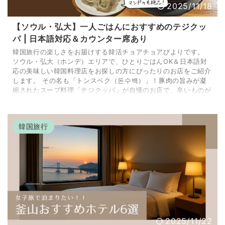
2025/11/18
【ソウル・弘大】一人ごはんにおすすめのテジクッ
パ | 日本語対応＆カウンター席あり
韓国旅行の楽しさをお届けする韓活チョアチョアびよりです。
ソウル・弘大（ホンデ）エリアで、ひとりごはんOK＆日本語対
応の美味しい韓国料理店をお探しの方にぴったりのお店をご紹介
します。 その名も「トンスベク（돈수백）」！豚肉の旨みが凝
縮されたスープ料理「テジクッパ」が自慢のお店で、辛いものが
苦手な方でも楽しめる味わい深い一杯をいただけます。 今回は
実際に訪れて体験したおすすめポイントを詳しくお届けします♪
弘大の人気グルメスポット「トンスベク」とは？ 韓国・釜山名
韓国旅行
物の「デジクッパ」を味わえるチェーン店「トン ...
2025/11/22