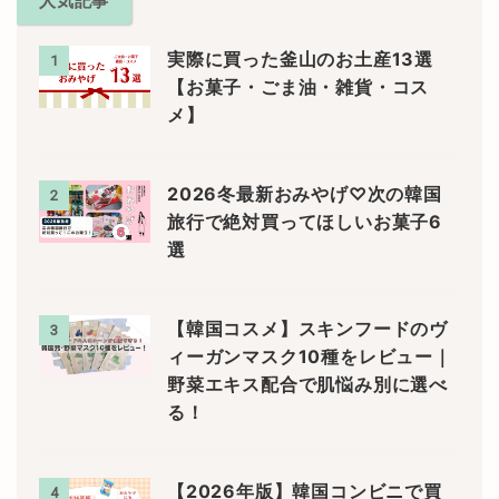
人気記事
実際に買った釜山のお土産13選
1
【お菓子・ごま油・雑貨・コス
メ】
2026冬最新おみやげ♡次の韓国
2
旅行で絶対買ってほしいお菓子6
選
【韓国コスメ】スキンフードのヴ
3
ィーガンマスク10種をレビュー｜
野菜エキス配合で肌悩み別に選べ
る！
【2026年版】韓国コンビニで買
4