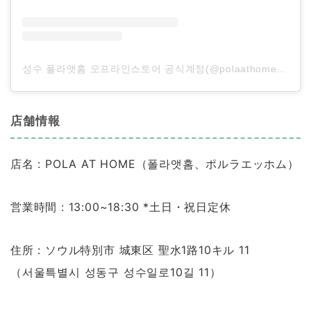
성수 폴라앳홈 오프라인스토어 공식계정(@polaathome_store)がシェアした投稿
店舗情報
店名 : POLA AT HOME（폴라앳홈、ポルラエッホム）
営業時間 : 13:00~18:30 *土日・祝日定休
住所 : ソウル特別市 城東区 聖水1路10キル 11
（서울특별시 성동구 성수일로10길 11）