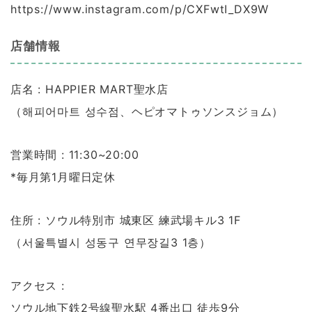
https://www.instagram.com/p/CXFwtI_DX9W
店舗情報
店名 : HAPPIER MART聖水店
（해피어마트 성수점、ヘピオマトゥソンスジョム）
営業時間 : 11:30~20:00
*毎月第1月曜日定休
住所 : ソウル特別市 城東区 練武場キル3 1F
（서울특별시 성동구 연무장길3 1층）
アクセス :
ソウル地下鉄2号線聖水駅 4番出口 徒歩9分