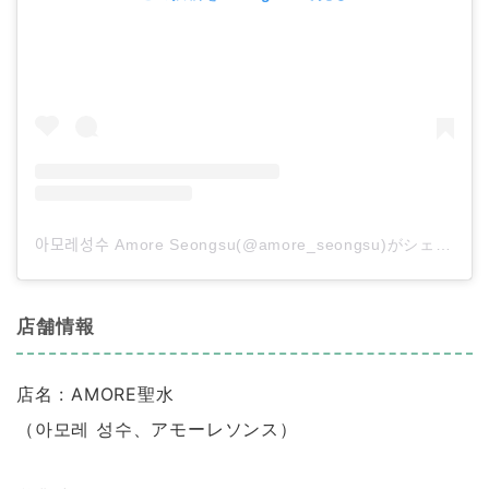
아모레성수 Amore Seongsu(@amore_seongsu)がシェアした投稿
店舗情報
店名 : AMORE聖水
（아모레 성수、アモーレソンス）