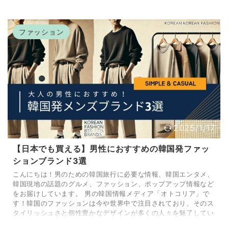
まれ変わりました。 赤レンガの建物とモダンなデザインが織り
成す独特の雰囲気の中、男性向けのショッピングを楽しむのに最
適な場所です。 この記事では、聖水エリアで見逃せない男性向
ファッション
けショッピング情報を5つ厳選してご紹介します。 ...
2025/1/17
【日本でも買える】男性におすすめの韓国発ファッ
ションブランド3選
こんにちは！男のための韓国旅行に必要な情報、韓国エンタメ、
韓国現地の話題のグルメ、ファッション、ポップアップ情報など
をお届けしています。 男の韓国情報メディア「オトコリア」で
す！韓国のファッションは今や世界中で注目されており、そのス
タイリッシュさと個性豊かなデザインが多くの人々を魅了してい
ます。 特に、大人の男性が楽しめるシンプルで洗練されたスタ