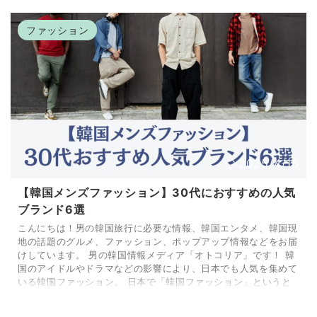
イルを提案するブランドが増えています。 今回は、特におすす
めしたい韓国発のファッションブランドを3つご紹介します。そ
ファッション
れぞれのブランドの特徴やスタイルを知ることで、 ...
2025/4/16
【韓国メンズファッション】30代におすすめの人気
ブランド6選
こんにちは！男の韓国旅行に必要な情報、韓国エンタメ、韓国現
地の話題のグルメ、ファッション、ポップアップ情報などをお届
けしています。 男の韓国情報メディア「オトコリア」です！ 韓
国のアイドルやドラマなどの影響により、日本でも人気を集めて
いる韓国ファッション。 日本で「韓国ファッション」というと
レディースファッションをイメージされる方も多いかと思います
が、近頃はメンズファッションの人気も高まっています。 韓国