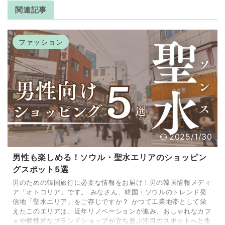
関連記事
ファッション
2025/1/30
男性も楽しめる！ソウル・聖水エリアのショッピン
グスポット5選
男のための韓国旅行に必要な情報をお届け！男の韓国情報メディ
ア「オトコリア」です。 みなさん、韓国・ソウルのトレンド発
信地「聖水エリア」をご存じですか？ かつて工業地帯として栄
えたこのエリアは、近年リノベーションが進み、おしゃれなカフ
ェや個性的なブランドショップが立ち並ぶ注目のスポットへと生