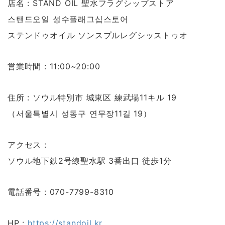
店名 : STAND OIL 聖水フラグシップストア
스탠드오일 성수플래그십스토어
ステンドゥオイル ソンスプルレグシッストゥオ
営業時間 : 11:00~20:00
住所 : ソウル特別市 城東区 練武場11キル 19
（서울특별시 성동구 연무장11길 19）
アクセス :
ソウル地下鉄2号線聖水駅 3番出口 徒歩1分
電話番号 : 070-7799-8310
HP :
https://standoil.kr