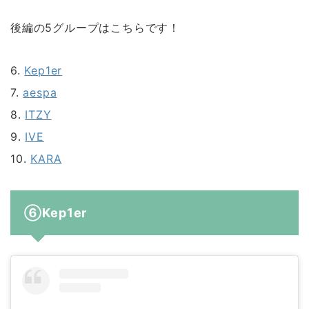
後編の5グループはこちらです！
6.
Kep1er
7.
aespa
8.
ITZY
9.
IVE
10.
KARA
⑥Kep1er