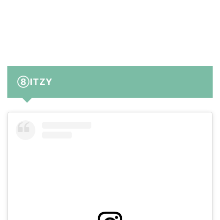
⑧ITZY