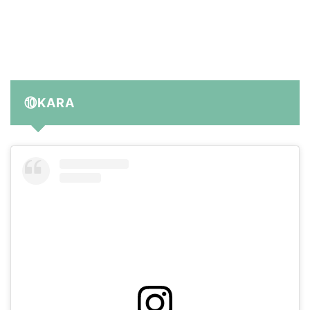
⑩KARA